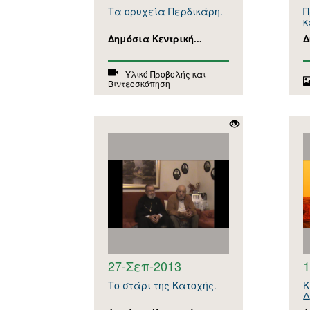
Τα ορυχεία Περδικάρη.
Π
κ
Δημόσια Κεντρική...
Δ
Υλικό Προβολής και
Βιντεοσκόπηση
27-Σεπ-2013
1
Το στάρι της Κατοχής.
Κ
Δ