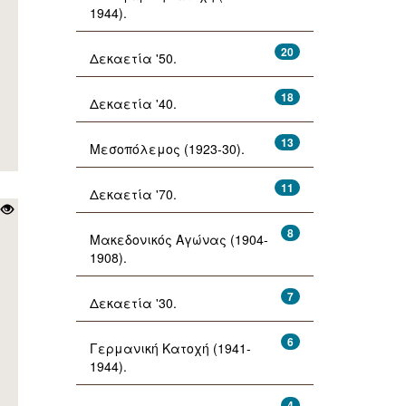
1944).
20
Δεκαετία '50.
18
Δεκαετία '40.
13
Μεσοπόλεμος (1923-30).
11
Δεκαετία '70.
8
Μακεδονικός Αγώνας (1904-
1908).
7
Δεκαετία '30.
6
Γερμανική Κατοχή (1941-
1944).
4