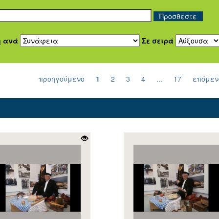
η ανά
Σε σειρά
προηγούμενο
1
2
3
4
...
17
επόμεν