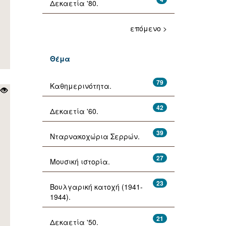
Δεκαετία '80.
επόμενο >
Θέμα
79
Καθημερινότητα.
42
Δεκαετία '60.
39
Νταρνακοχώρια Σερρών.
27
Μουσική ιστορία.
23
Βουλγαρική κατοχή (1941-
1944).
21
Δεκαετία '50.