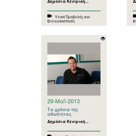
Δημόσια Κεντρική...
Δ
Υλικό Προβολής και
Βιντεοσκόπηση
Β
29-Μαΐ-2013
Τα χρόνια της
αθωότητας.
Δημόσια Κεντρική...