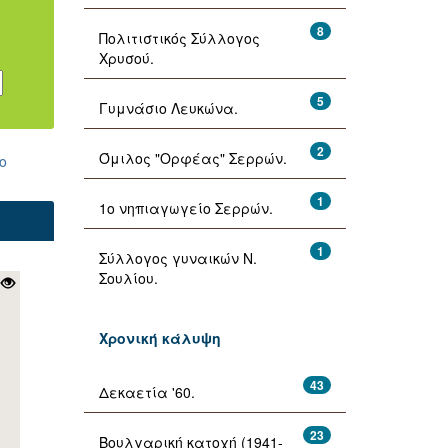
8
Πολιτιστικός Σύλλογος
Χρυσού.
5
Γυμνάσιο Λευκώνα.
2
Όμιλος "Ορφέας" Σερρών.
ο
1
1ο νηπιαγωγείο Σερρών.
1
Σύλλογος γυναικών Ν.
Σουλίου.
Χρονική κάλυψη
43
Δεκαετία '60.
23
Βουλγαρική κατοχή (1941-