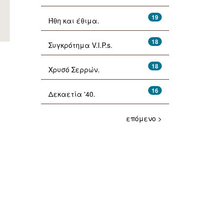
19
Ήθη και έθιμα.
18
Συγκρότημα V.I.P.s.
18
Χρυσό Σερρών.
16
Δεκαετία '40.
επόμενο >