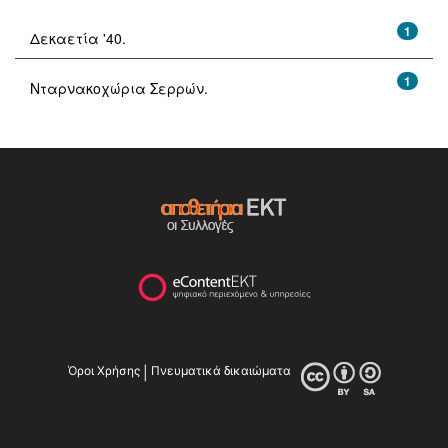
1
Δεκαετία '40.
1
Νταρνακοχώρια Σερρών.