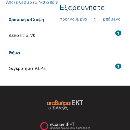
Αποτελέσματα
1-3
από
3
Εξερευνήστε
προηγούμενο
1
επόμενο
Χρονική κάλυψη
3
Δεκαετία '70.
Θέμα
3
Συγκρότημα V.I.P.s.