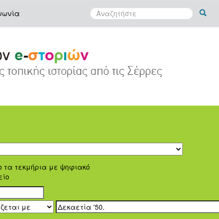
νωνία
ο τα τεκμήρια με ψηφιακό
είο