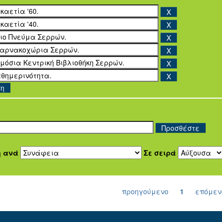
ση
η ανά
Σε σειρά
προηγούμενο
1
επόμεν