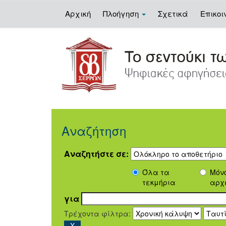
Αρχική
Πλοήγηση
Σχετικά
Επικοι
Skip
navigation
Αναζήτηση
Αναζητήστε σε:
Όλα τα
Μόν
τεκμήρια
αρχ
για
Τρέχοντα φίλτρα: