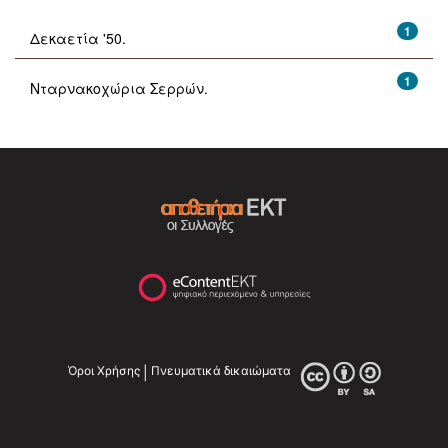
1
Δεκαετία '50.
1
Νταρνακοχώρια Σερρών.