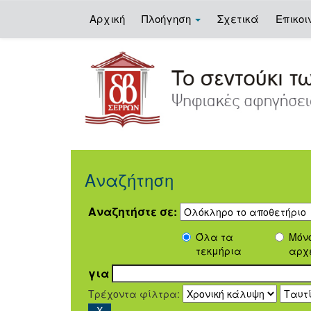
Αρχική
Πλοήγηση
Σχετικά
Επικοι
Skip
navigation
Αναζήτηση
Αναζητήστε σε:
Όλα τα
Μόν
τεκμήρια
αρχ
για
Τρέχοντα φίλτρα: