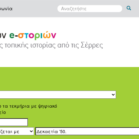
νωνία
ο τα τεκμήρια με ψηφιακό
είο