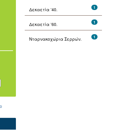
1
Δεκαετία '40.
1
Δεκαετία '60.
1
Νταρνακοχώρια Σερρών.
ο