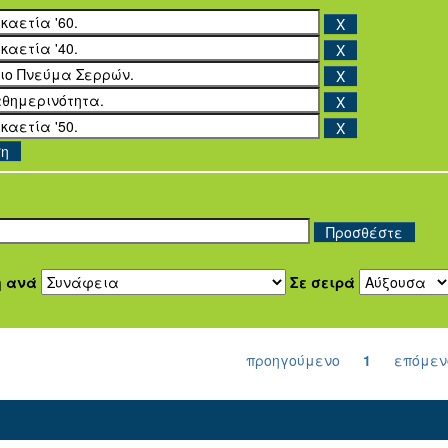
ση
η ανά
Σε σειρά
προηγούμενο
1
επόμεν