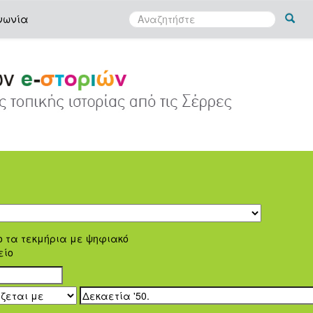
νωνία
ο τα τεκμήρια με ψηφιακό
είο