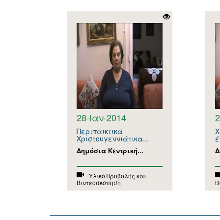
28-Ιαν-2014
2
Περιπαικτικά
Χ
Χριστουγεννιάτικα...
έ
Δημόσια Κεντρική...
Δ
Υλικό Προβολής και
Βιντεοσκόπηση
Β