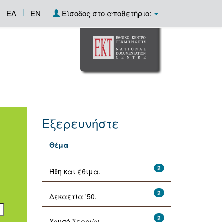
|
ΕΛ
EN
Είσοδος στο αποθετήριο:
Εξερευνήστε
Θέμα
2
Ήθη και έθιμα.
2
Δεκαετία '50.
2
Χρυσό Σερρών.