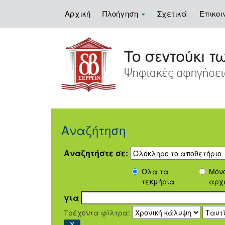
Αρχική
Πλοήγηση
Σχετικά
Επικοι
Skip
navigation
Αναζήτηση
Αναζητήστε σε:
Όλα τα
Μόν
τεκμήρια
αρχ
για
Τρέχοντα φίλτρα: