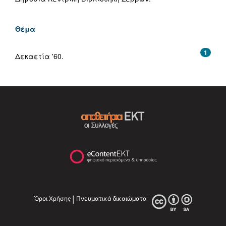
Θέμα
1
Δεκαετία '60.