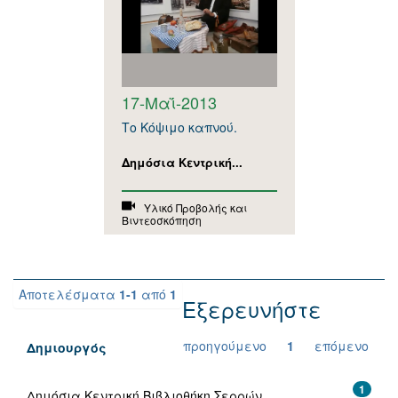
17-Μαΐ-2013
Το Κόψιμο καπνού.
Δημόσια Κεντρική...
Υλικό Προβολής και
Βιντεοσκόπηση
Αποτελέσματα
1-1
από
1
Εξερευνήστε
προηγούμενο
1
επόμενο
Δημιουργός
1
Δημόσια Κεντρική Βιβλιοθήκη Σερρών.