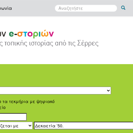
νωνία
ο τα τεκμήρια με ψηφιακό
είο