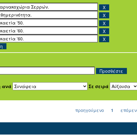
ση
η ανά
Σε σειρά
προηγούμενο
1
επόμεν