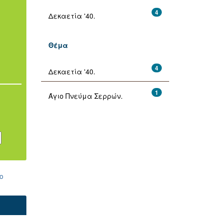
4
Δεκαετία '40.
Θέμα
4
Δεκαετία '40.
1
Άγιο Πνεύμα Σερρών.
ο