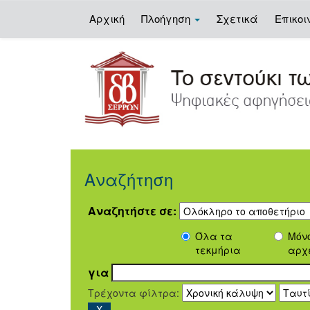
Αρχική
Πλοήγηση
Σχετικά
Επικοι
Skip
navigation
Αναζήτηση
Αναζητήστε σε:
Όλα τα
Μόν
τεκμήρια
αρχ
για
Τρέχοντα φίλτρα: