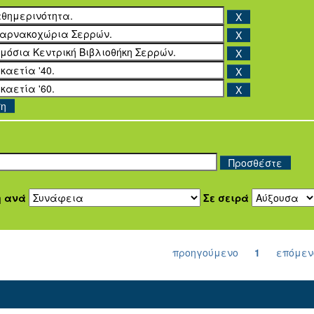
ση
η ανά
Σε σειρά
προηγούμενο
1
επόμεν