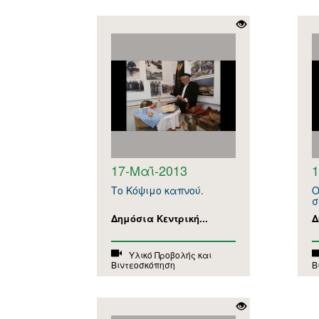
17-Μαΐ-2013
1
Το Κόψιμο καπνού.
Ο
σ
Δημόσια Κεντρική...
Δ
Υλικό Προβολής και
Βιντεοσκόπηση
Β