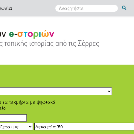
νωνία
ο τα τεκμήρια με ψηφιακό
είο