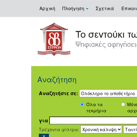
Αρχική
Πλοήγηση
Σχετικά
Επικοι
Skip
navigation
Αναζήτηση
Αναζητήστε σε:
Όλα τα
Μόν
τεκμήρια
αρχ
για
Τρέχοντα φίλτρα: