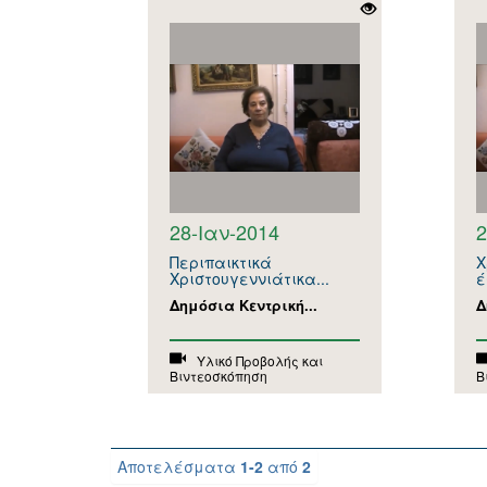
28-Ιαν-2014
2
Περιπαικτικά
Χ
Χριστουγεννιάτικα...
έ
Δημόσια Κεντρική...
Δ
Υλικό Προβολής και
Βιντεοσκόπηση
Β
Αποτελέσματα
1-2
από
2