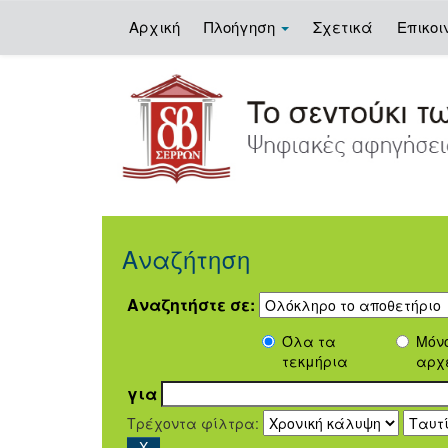
Αρχική
Πλοήγηση
Σχετικά
Επικοι
Skip
navigation
Αναζήτηση
Αναζητήστε σε:
Όλα τα
Μόν
τεκμήρια
αρχ
για
Τρέχοντα φίλτρα: