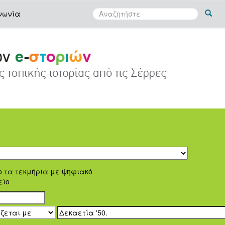
νωνία
ο τα τεκμήρια με ψηφιακό
είο