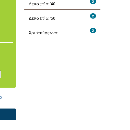
2
Δεκαετία '40.
2
Δεκαετία '50.
2
Χριστούγεννα.
ο