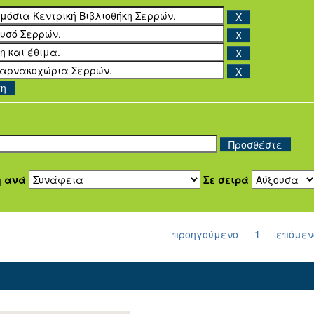
ση
η ανά
Σε σειρά
προηγούμενο
1
επόμεν