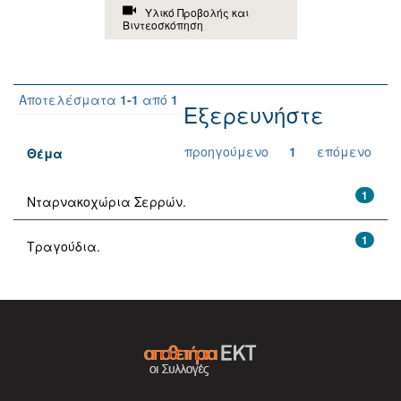
Υλικό Προβολής και
Βιντεοσκόπηση
Αποτελέσματα
1-1
από
1
Εξερευνήστε
προηγούμενο
1
επόμενο
Θέμα
1
Νταρνακοχώρια Σερρών.
1
Τραγούδια.