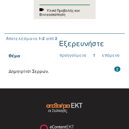
Υλικό Προβολής και
Βιντεοσκόπηση
Αποτελέσματα
1-2
από
2
Εξερευνήστε
προηγούμενο
1
επόμενο
Θέμα
2
Δημητρίτσι Σερρών.