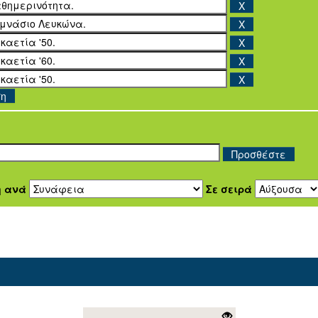
ση
η ανά
Σε σειρά