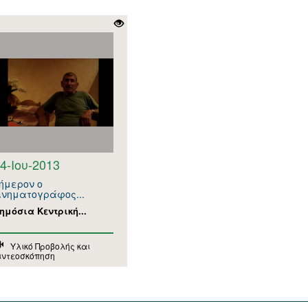
4-Ιου-2013
ήμερον ο
ινηματογράφος...
ημόσια Κεντρική...
Υλικό Προβολής και
ιντεοσκόπηση