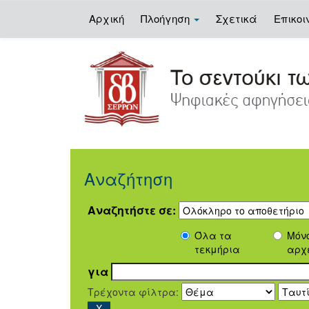
Αρχική
Πλοήγηση
Σχετικά
Επικοι
Skip
navigation
Αναζήτηση
Αναζητήστε σε:
Όλα τα
Μόν
τεκμήρια
αρχ
για
Τρέχοντα φίλτρα: