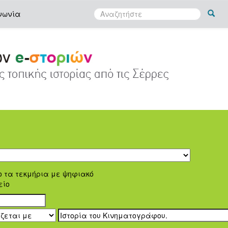
νωνία
ο τα τεκμήρια με ψηφιακό
είο