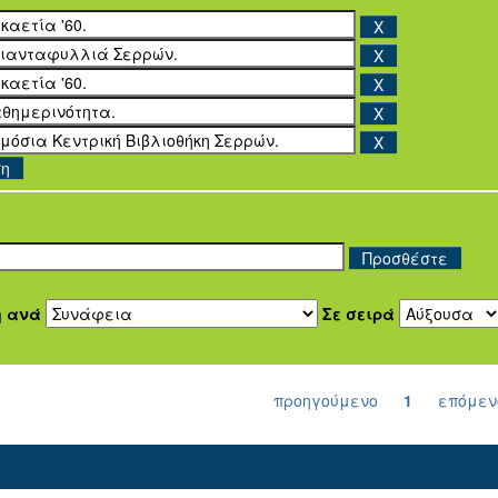
ση
η ανά
Σε σειρά
προηγούμενο
1
επόμεν