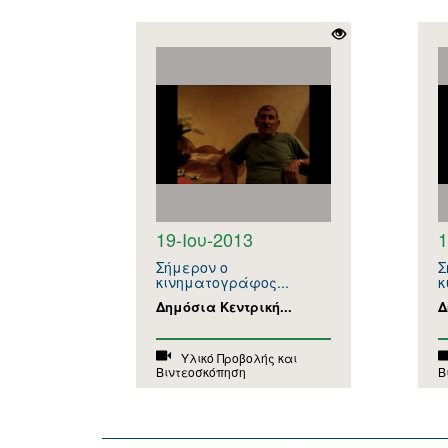
19-Ιου-2013
1
Σήμερον ο
Σ
κινηματογράφος...
κ
Δημόσια Κεντρική...
Δ
Υλικό Προβολής και
Βιντεοσκόπηση
Β