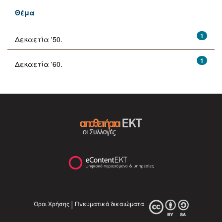
Θέμα
1
Δεκαετία '50.
1
Δεκαετία '60.