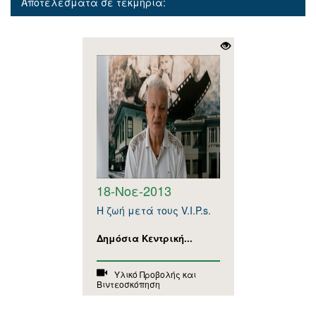
Αποτελέσματα σε τεκμήρια:
18-Νοε-2013
Η ζωή μετά τoυς V.I.P.s.
Δημόσια Κεντρική...
Υλικό Προβολής και
Βιντεοσκόπηση