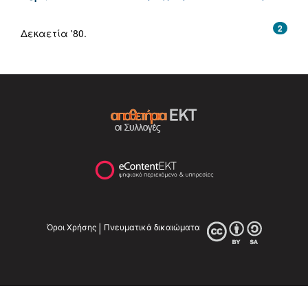
2
Δεκαετία '80.