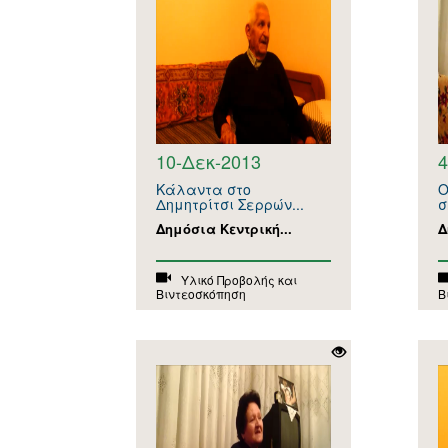
10-Δεκ-2013
4
Κάλαντα στο
Ο
Δημητρίτσι Σερρών...
σ
Δημόσια Κεντρική...
Δ
Υλικό Προβολής και
Βιντεοσκόπηση
Β