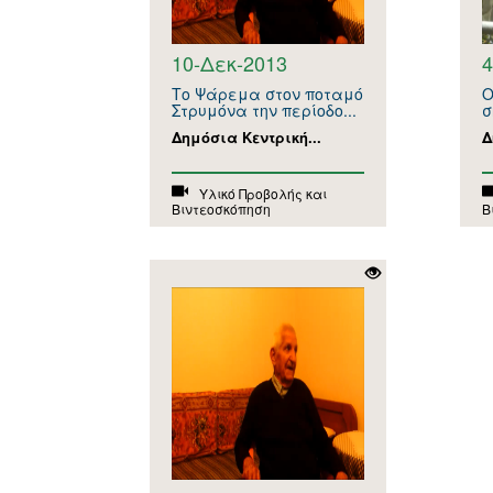
10-Δεκ-2013
4
Το Ψάρεμα στον ποταμό
Ο
Στρυμόνα την περίοδο...
σ
Δημόσια Κεντρική...
Δ
Υλικό Προβολής και
Βιντεοσκόπηση
Β