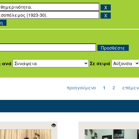
ση
η ανά
Σε σειρά
προηγούμενο
1
2
επόμεν