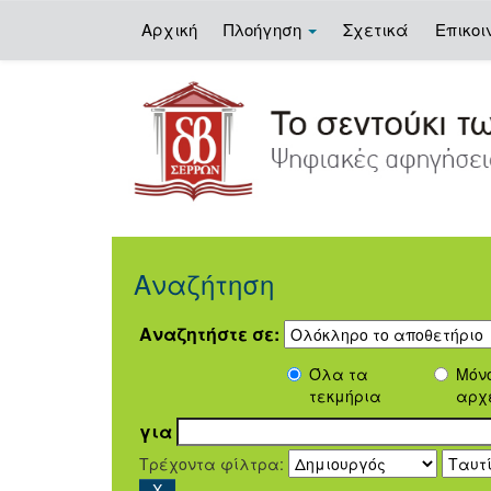
Αρχική
Πλοήγηση
Σχετικά
Επικοι
Skip
navigation
Αναζήτηση
Αναζητήστε σε:
Όλα τα
Μόν
τεκμήρια
αρχ
για
Τρέχοντα φίλτρα: