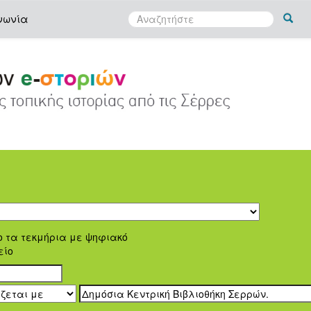
νωνία
ο τα τεκμήρια με ψηφιακό
είο