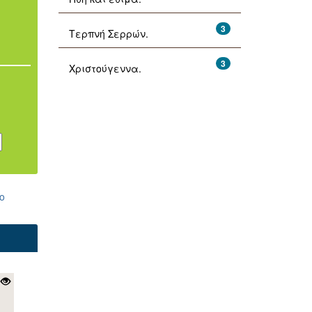
3
Τερπνή Σερρών.
3
Χριστούγεννα.
ο