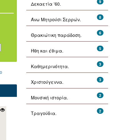
9
Δεκαετία '60.
8
Άνω Μητρούσι Σερρών.
6
Θρακιώτικη παράδοση.
5
Ήθη και έθιμα.
3
Καθημερινότητα.
ο
3
Χριστούγεννα.
2
Μουσική ιστορία.
2
Τραγούδια.