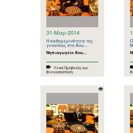
31-Μαρ-2014
1
Η καθημερινότητα της
Ο
γυναίκας στο Άνω...
Μ
Νηπιαγωγείο Άνω...
Ν
Υλικό Προβολής και
Βιντεοσκόπηση
Β