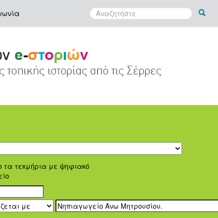
νωνία
ο τα τεκμήρια με ψηφιακό
είο