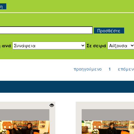
ση
η ανά
Σε σειρά
προηγούμενο
1
επόμεν