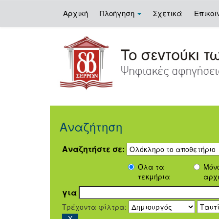
Αρχική
Πλοήγηση
Σχετικά
Επικοι
Skip
navigation
Αναζήτηση
Αναζητήστε σε:
Όλα τα
Μόν
τεκμήρια
αρχ
για
Τρέχοντα φίλτρα: