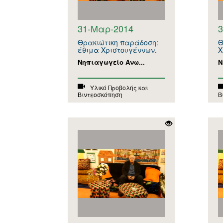
31-Μαρ-2014
Θρακιώτικη παράδοση:
Θ
έθιμα Χριστουγέννων.
Χ
Νηπιαγωγείο Άνω...
Ν
Υλικό Προβολής και
Βιντεοσκόπηση
Β