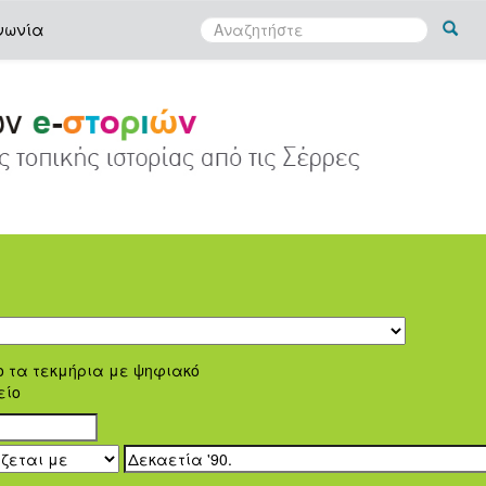
νωνία
ο τα τεκμήρια με ψηφιακό
είο