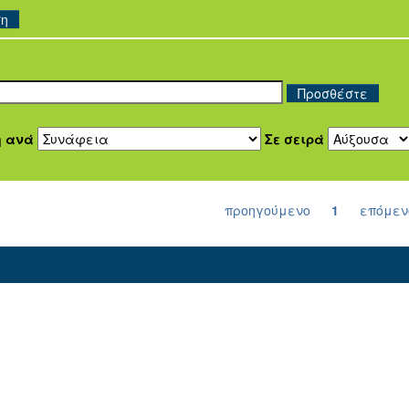
ση
η ανά
Σε σειρά
προηγούμενο
1
επόμεν