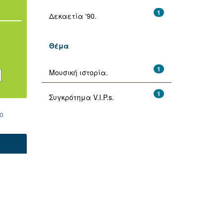
1
Δεκαετία '90.
Θέμα
1
Μουσική ιστορία.
1
Συγκρότημα V.I.P.s.
ο