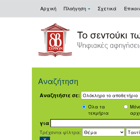
Αρχική
Πλοήγηση
Σχετικά
Επικοι
Skip
navigation
Αναζήτηση
Αναζητήστε σε:
Όλα τα
Μόν
τεκμήρια
αρχ
για
Τρέχοντα φίλτρα: